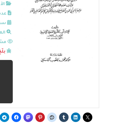
الأ
عدد
سنة
الم
مشا
بلّ