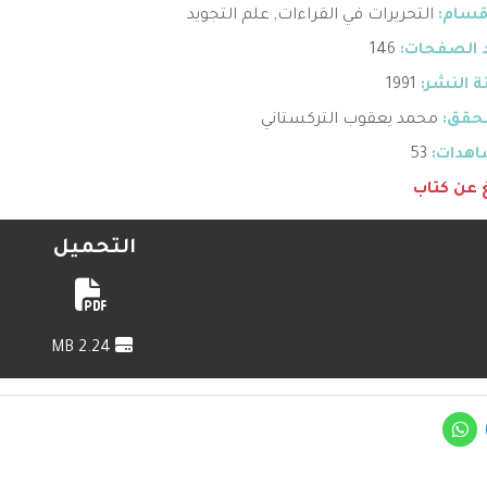
قسام:
التحريرات في القراءات
,
علم التجويد
 الصفحات:
146
 النشر:
1991
حقق:
محمد يعقوب التركستاني
هدات:
53
غ عن كتاب
التحميل
2.24 MB