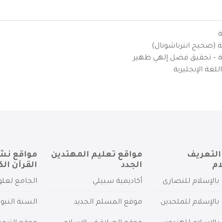
ة
ية (صحيح انترناشونال)
يزية – تحقيق فضل إلهي ظهير
لغة الإنجليزية
التعريف
مواقع تعليم المهتدين
مواقع نش
ام
الجدد
القرآن الك
بالإسلام للنصارى
أكاديمية سبيلي
الجامع لعلو
بالإسلام للملحدين
موقع المسلم الجديد
السنة النبو