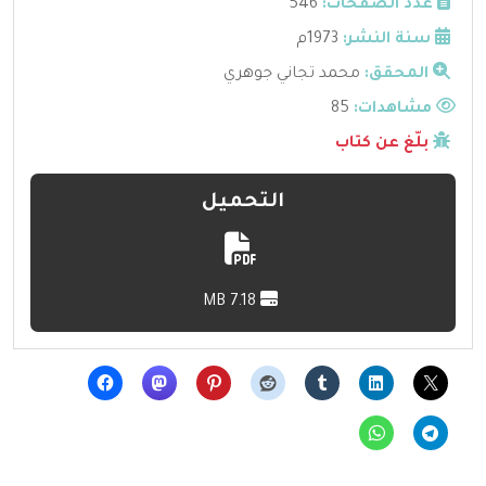
عدد الصفحات:
546
سنة النشر:
1973م
المحقق:
محمد تجاني جوهري
مشاهدات:
85
بلّغ عن كتاب
التحميل
7.18 MB