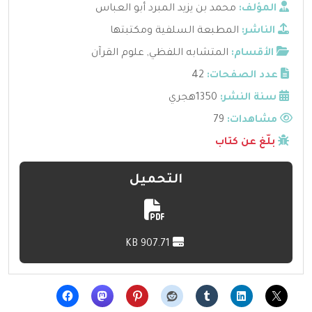
المؤلف:
محمد بن يزيد المبرد أبو العباس
الناشر:
المطبعة السلفية ومكتبتها
الأقسام:
المتشابه اللفظي
,
علوم القرآن
عدد الصفحات:
42
سنة النشر:
1350هجري
مشاهدات:
79
بلّغ عن كتاب
التحميل
907.71 KB