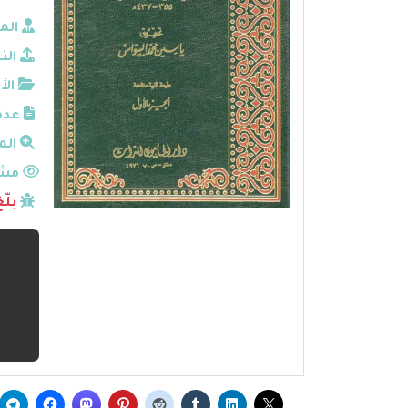
الم
الن
الأ
عدد
الم
مشا
بلّ