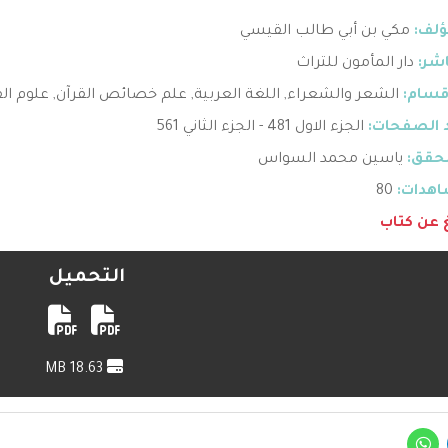
ؤلف:
مكي بن أبي طالب القيسي
اشر:
دار المأمون للتراث
قسام:
الشعر والشعراء
,
اللغة العربية
,
علم خصائص القرآن
,
علوم الق
 الصفحات:
الجزء الاول 481 - الجزء الثاني 561
حقق:
ياسين محمد السواس
هدات:
80
غ عن كتاب
التحميل
18.63 MB