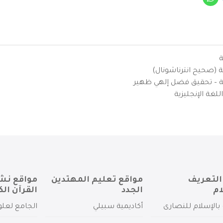
ة
ية (صحيح انترناشونال)
يزية – تحقيق فضل إلهي ظهير
لغة الإنجليزية
التعريف
مواقع تعليم المهتدين
مواقع نش
ام
الجدد
القرآن الك
بالإسلام للنصارى
أكاديمية سبيلي
الجامع لعلو