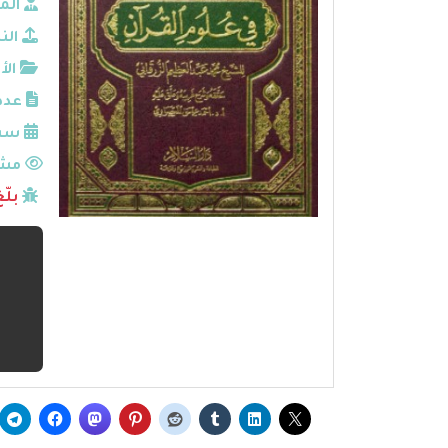
الم
الن
الأ
عدد
سنة
مشا
بلّ