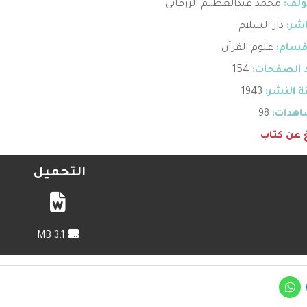
ؤلف:
محمد عبدالعظيم الزرقاني
اشر:
دار السلام
قسام:
علوم القرآن
 الصفحات:
154
 النشر:
1943
هدات:
98
غ عن كتاب
التحميل
3.1 MB