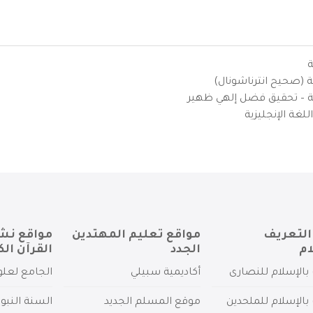
ة
ية (صحيح انترناشونال)
يزية – تحقيق فضل إلهي ظهير
لغة الإنجليزية
التعريف
مواقع تعليم المهتدين
مواقع نش
ام
الجدد
القرآن الك
بالإسلام للنصارى
أكاديمية سبيلي
الجامع لعلو
بالإسلام للملحدين
موقع المسلم الجديد
السنة النبو