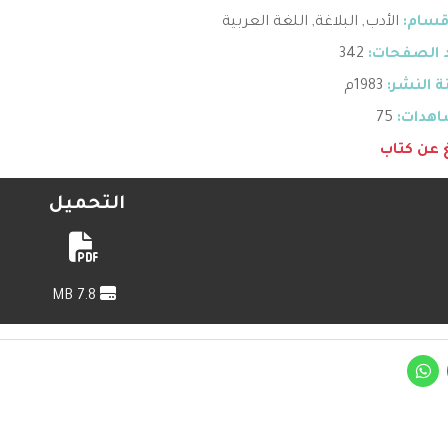
قسام:
الأدب
,
البلاغة
,
اللغة العربية
 الصفحات:
342
 النشر:
1983م
هدات:
75
غ عن كتاب
التحميل
7.8 MB