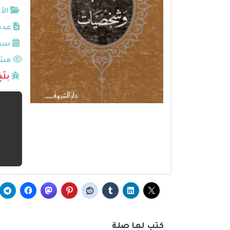
الأ
عدد
سنة
مشا
بلّ
كتب لها صلة