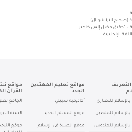
ة
ية (صحيح انترناشونال)
يزية – تحقيق فضل إلهي ظهير
لغة الإنجليزية
التعريف
مواقع تعليم المهتدين
مواقع نش
ام
الجدد
القرآن الك
بالإسلام للنصارى
أكاديمية سبيلي
الجامع لعلو
بالإسلام للملحدين
موقع المسلم الجديد
السنة النبو
 بالإسلام للهندوس
موقع الصلاة في الإسلام
موقع الترج