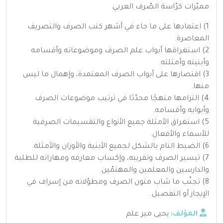
مميّزات كرّاسة الصّرف العربي
1) اعتمادها على ما جاء في أشهر كتب الصرف والتصريف
المعاصرة.
2) استغراقها أبواب علم الصرف وموضوعاته وأقسامه
وأبنيته وأمثلته.
3) اقتصارها على أبواب الصرف المعتمدة، وإهمال ما ليس
منها.
4) التزامها منهجًا محدّدًا في ترتيب موضوعات الصرف
وأبوابه وأقسامه.
5) استغراق الأمثلة جميع الأنواع والتقسيمات الصرفية
للأسماء والأفعال.
6) الضبط التام بالشكل لجميع الأبنية والأوزان والأمثلة.
7) تيسير الصرف وتقريبه، وإكساب معارفه ومهاراته للطلبة
والدارسين والمعلمين والمهتمّين.
8) تجنّب ما شاب متون الصرف ومطوّلاته من إسراف في
الإيجاز أو التفصيل.
المؤلف:
يحيى مير علم