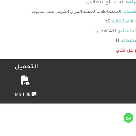
ؤلف:
عبدالفتاح البلقاسي
قسام:
المتشابهات لحفظ القرآن الكريم
,
علم التجويد
 الصفحات:
50
 النشر:
1433هجري
هدات:
41
غ عن كتاب
التحميل
1.88 MB