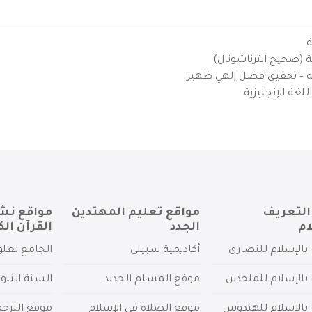
ة
ية (صحيح انترناشونال)
يزية – تحقيق فضل إلهي ظهير
لغة الإنجليزية
التعريف
مواقع تعليم المهتدين
مواقع نش
ام
الجدد
القرآن الك
بالإسلام للنصارى
أكاديمية سبيلي
الجامع لعلو
بالإسلام للملحدين
موقع المسلم الجديد
السنة النبو
 بالإسلام للهندوس
موقع الصلاة في الإسلام
موقع الترج