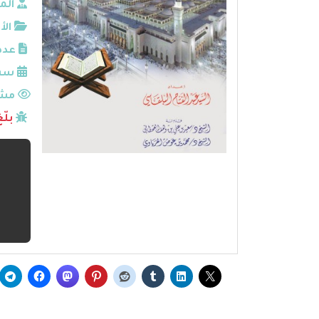
الم
الأ
عدد
سنة
مشا
بلّ