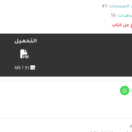
 الصفحات:
45
هدات:
56
غ عن كتاب
التحميل
1.93 MB
ة