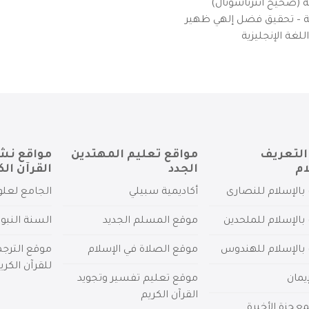
ية (صحيح انترناشونال)
يزية – تحقيق فضل إلهي ظهير
لغة الإنجليزية
التعريف
مواقع تعليم المهتدين
مواقع نش
ام
الجدد
القرآن الك
بالإسلام للنصارى
أكاديمية سبيلي
الجامع لعلو
بالإسلام للملحدين
موقع المسلم الجديد
السنة النبو
 بالإسلام للهندوس
موقع الصلاة في الإسلام
موقع الترج
للقرآن الكري
يمان
موقع تعليم تفسير وتجويد
القرآن الكريم
عجزة الأخيرة