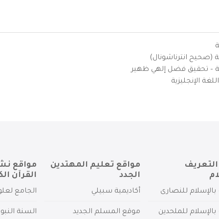
ة
ية (صحيح انترناشونال)
يزية – تحقيق فضل إلهي ظهير
لغة الإنجليزية
التعريف
مواقع تعليم المهتدين
مواقع نش
ام
الجدد
القرآن الك
بالإسلام للنصارى
أكاديمية سبيلي
الجامع لعلو
بالإسلام للملحدين
موقع المسلم الجديد
السنة النبو