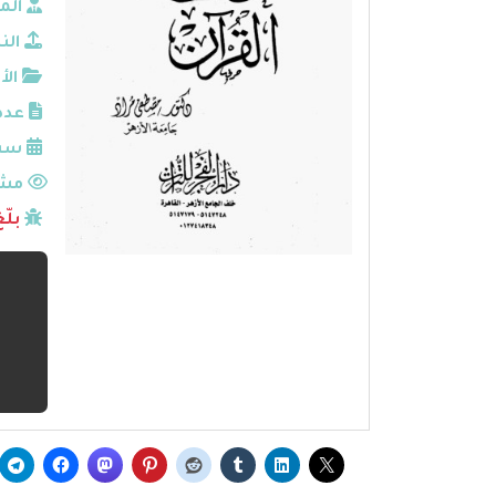
الم
الن
الأ
عدد
سنة
مشا
بلّ