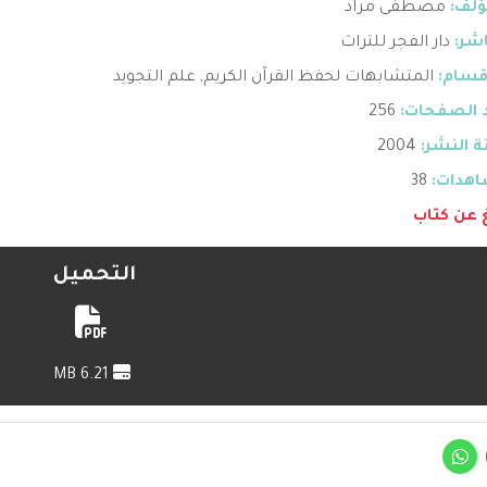
ؤلف:
مصطفى مراد
اشر:
دار الفجر للتراث
قسام:
المتشابهات لحفظ القرآن الكريم
,
علم التجويد
 الصفحات:
256
 النشر:
2004
هدات:
38
غ عن كتاب
التحميل
6.21 MB