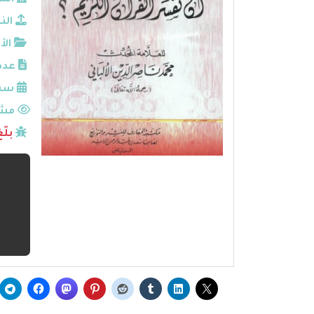
الم
الن
الأ
عدد
سنة
مشا
بلّ