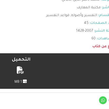
ؤلف:
محمد ناصر الدين الألباني
اشر:
مكتبة المعارف
قسام:
التفسير وأصوله
,
قواعد التفسير
 الصفحات:
45
 النشر:
2007-1428
هدات:
60
غ عن كتاب
التحميل
1 MB