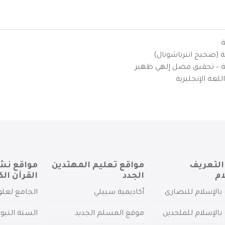
ة
ية (صحيح انترناشونال)
يزية – تحقيق فضل إلهي ظهير
لغة الإنجليزية
التعريف
مواقع تعليم المهتدين
مواقع نش
ام
الجدد
القرآن الك
بالإسلام للنصارى
أكاديمية سبيلي
الجامع لعلو
بالإسلام للملحدين
موقع المسلم الجديد
السنة النبو