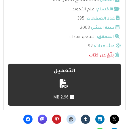
الناشر:
جامعة الحاج لخضر باتنة
الأقسام:
علم التجويد
عدد الصفحات:
395
سنة النشر:
2008
المحقق:
السعيد هادف
مشاهدات:
92
بلّغ عن كتاب
التحميل
2.96 MB