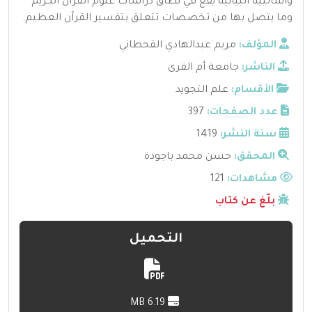
وأساليبه البيانية يقع في نطاق دراسات علوم القرآن الكريم
وما يتصل بها من تخصصات تتعلق بتفسير القرآن العظيم.
المؤلف:
مريم عبدالهادي القحطاني
الناشر:
جامعة أم القرى
الأقسام:
علم التجويد
عدد الصفحات:
397
سنة النشر:
1419
المحقق:
حسن محمد باجودة
مشاهدات:
121
بلّغ عن كتاب
التحميل
6.19 MB