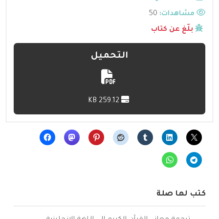
مشاهدات:
50
بلّغ عن كتاب
التحميل
259.12 KB
كتب لها صلة