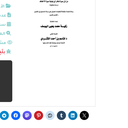
الأ
عدد
سنة
الم
مشا
بلّ