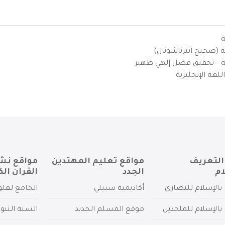
ة
ية (صحيح انترناشونال)
يزية – تحقيق فضل إلهي ظهير
لغة الإنجليزية
التعريف
مواقع تعليم المهتدين
مواقع نش
ام
الجدد
القرآن الك
بالإسلام للنصارى
أكاديمية سبيلي
الجامع لعلو
بالإسلام للملحدين
موقع المسلم الجديد
السنة النبو