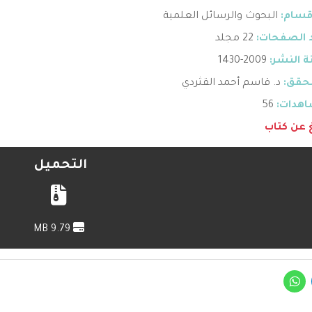
قسام:
البحوث والرسائل العلمية
 الصفحات:
22 مجلد
 النشر:
2009-1430
حقق:
د. قاسم أحمد القثردي
هدات:
56
غ عن كتاب
التحميل
9.79 MB