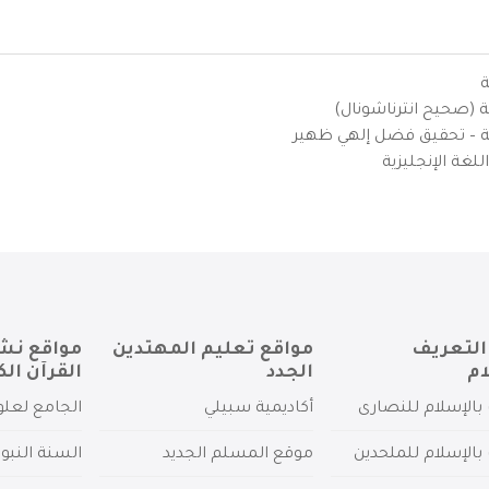
ة
ية (صحيح انترناشونال)
يزية – تحقيق فضل إلهي ظهير
لغة الإنجليزية
التعريف
مواقع تعليم المهتدين
مواقع نش
ام
الجدد
القرآن الك
بالإسلام للنصارى
أكاديمية سبيلي
الجامع لعلو
بالإسلام للملحدين
موقع المسلم الجديد
السنة النبو