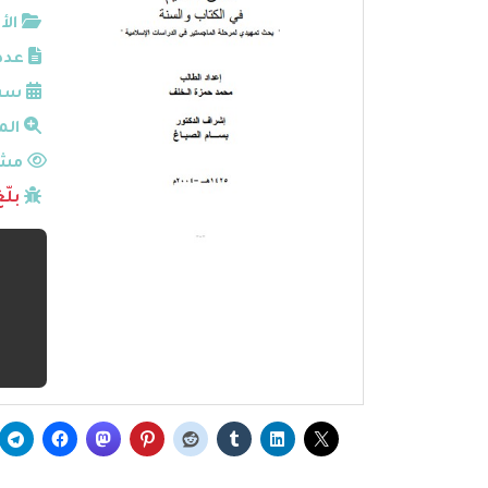
الأ
عدد
سنة
الم
مشا
بلّ