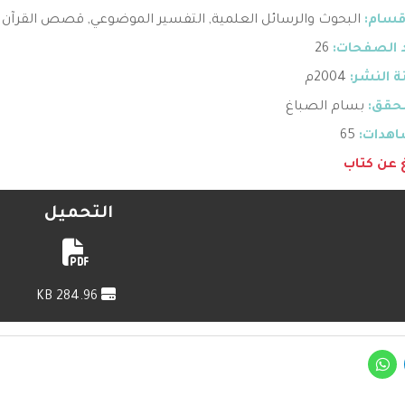
قسام:
البحوث والرسائل العلمية
,
التفسير الموضوعي
,
قصص القرآن
 الصفحات:
26
 النشر:
2004م
حقق:
بسام الصباغ
هدات:
65
غ عن كتاب
التحميل
284.96 KB