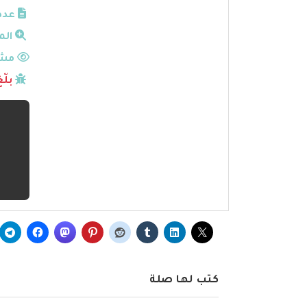
عدد
الم
مشا
بلّ
كتب لها صلة