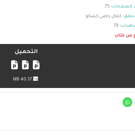
 الصفحات:
75
حقق:
كمال راضي كشكو
هدات:
79
غ عن كتاب
التحميل
40.37 MB