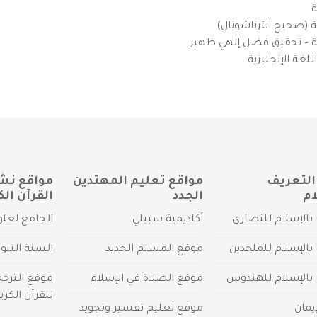
ة
ية (صحيح انترناشونال)
يزية – تحقيق فضل إلهي ظهير
لغة الإنجليزية
التعريف
مواقع تعليم المهتدين
مواقع نش
ام
الجدد
القرآن الك
بالإسلام للنصارى
أكاديمية سبيلي
الجامع لعلو
بالإسلام للملحدين
موقع المسلم الجديد
السنة النبو
 بالإسلام للهندوس
موقع الصلاة في الإسلام
موقع الترج
للقرآن الكري
يمان
موقع تعليم تفسير وتجويد