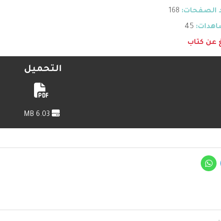
 الصفحات:
168
هدات:
45
غ عن كتاب
التحميل
6.03 MB