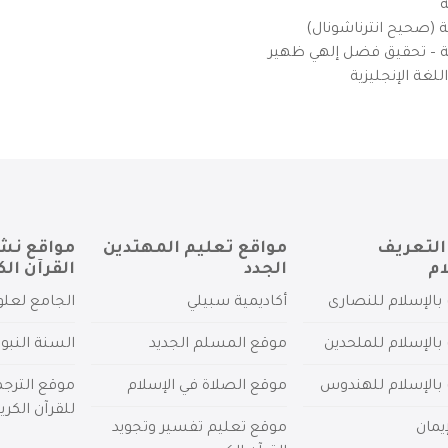
ة
ية (صحيح انترناشونال)
يزية – تحقيق فضل إلهي ظهير
لغة الإنجليزية
التعريف
مواقع تعليم المهتدين
مواقع نش
ام
الجدد
القرآن الك
بالإسلام للنصارى
أكاديمية سبيلي
الجامع لعلو
بالإسلام للملحدين
موقع المسلم الجديد
السنة النبو
 بالإسلام للهندوس
موقع الصلاة في الإسلام
موقع الترج
للقرآن الكري
يمان
موقع تعليم تفسير وتجويد