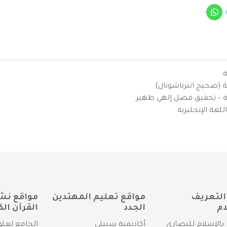
ة
ية (صحيح انترناشونال)
يزية – تحقيق فضل إلهي ظهير
لغة الإنجليزية
التعريف
مواقع تعليم المهتدين
مواقع نش
ام
الجدد
القرآن الك
بالإسلام للنصارى
أكاديمية سبيلي
الجامع لعلو