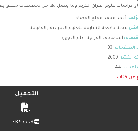
ق دراسات علوم القرآن الكريم وما يتصل بها من تخصصات تتعلق بتف
ؤلف:
أحمد محمد مفلح القضاة
اشر:
مجلة جامعة الشارقة للعلوم الشرعية والقانونية
قسام:
المصاحف القرآنية
,
علم التجويد
 الصفحات:
33
 النشر:
2009
هدات:
44
غ عن كتاب
التحميل
955.28 KB