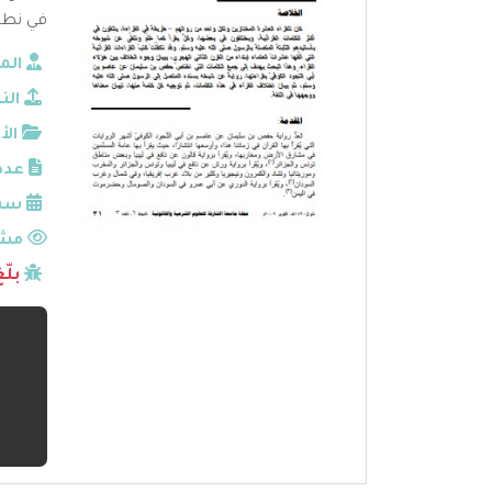
في نطا
الم
الن
الأ
عدد
سنة
مشا
بلّ