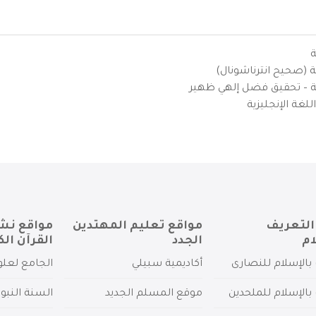
ة
ية (صحيح انترناشونال)
يزية – تحقيق فضل إلهي ظهير
لغة الإنجليزية
التعريف
مواقع تعليم المهتدين
مواقع نش
ام
الجدد
القرآن الك
بالإسلام للنصارى
أكاديمية سبيلي
الجامع لعلو
بالإسلام للملحدين
موقع المسلم الجديد
السنة النبو