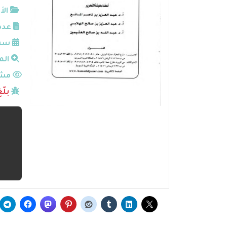
الأ
عدد
سنة
الم
مشا
بلّ