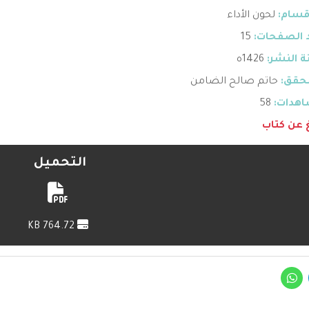
قسام:
لحون الأداء
 الصفحات:
15
 النشر:
1426ه
حقق:
حاتم صالح الضامن
هدات:
58
غ عن كتاب
التحميل
764.72 KB