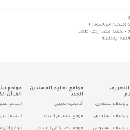
ة
ية (صحيح انترناشونال)
يزية – تحقيق فضل إلهي ظهير
لغة الإنجليزية
التعريف
مواقع تعليم المهتدين
مواقع نش
ام
الجدد
القرآن الك
بالإسلام للنصارى
أكاديمية سبيلي
الجامع لعلو
بالإسلام للملحدين
موقع المسلم الجديد
السنة النبو
 بالإسلام للهندوس
موقع الصلاة في الإسلام
موقع الترج