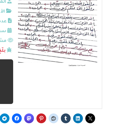
الم
الأ
عدد
سنة
مشا
بلّ