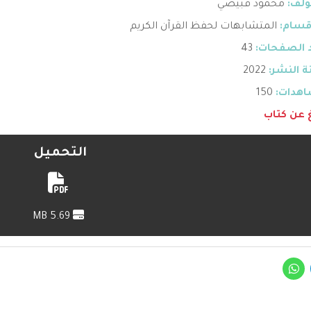
ؤلف:
محمود قبيصي
قسام:
المتشابهات لحفظ القرآن الكريم
 الصفحات:
43
 النشر:
2022
هدات:
150
غ عن كتاب
التحميل
5.69 MB