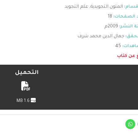
قسام:
المتون التجويدية
,
علم التجويد
 الصفحات:
18
 النشر:
2009م
حقق:
جمال الدين محمد شرف
هدات:
45
غ عن كتاب
التحميل
1.6 MB