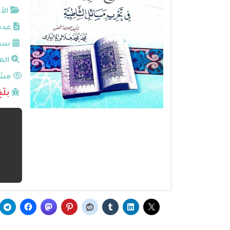
الأ
عدد
سنة
الم
مشا
بلّ