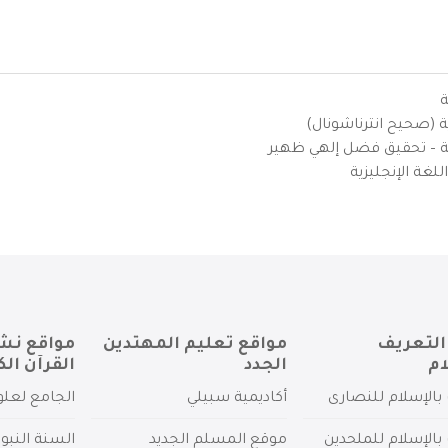
ة
ية (صحيح انترناشونال)
يزية – تحقيق فضل إلهي ظهير
لغة الإنجليزية
التعريف
مواقع تعليم المهتدين
مواقع نش
ام
الجدد
القرآن الك
بالإسلام للنصارى
أكاديمية سبيلي
الجامع لعلو
بالإسلام للملحدين
موقع المسلم الجديد
السنة النبو