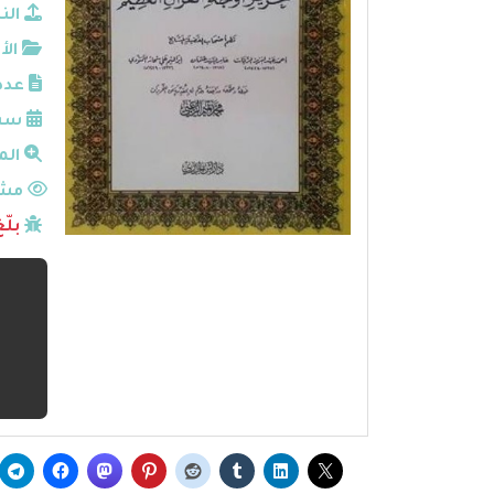
الن
الأ
عدد
سنة
الم
مشا
بلّ