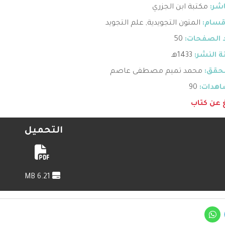
اشر:
مكتبة ابن الجزري
قسام:
المتون التجويدية
,
علم التجويد
 الصفحات:
50
 النشر:
1433هـ
حقق:
محمد تميم مصطفى عاصم
هدات:
90
غ عن كتاب
التحميل
6.21 MB