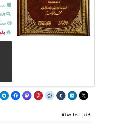
سنة
الم
مشا
بلّ
كتب لها صلة