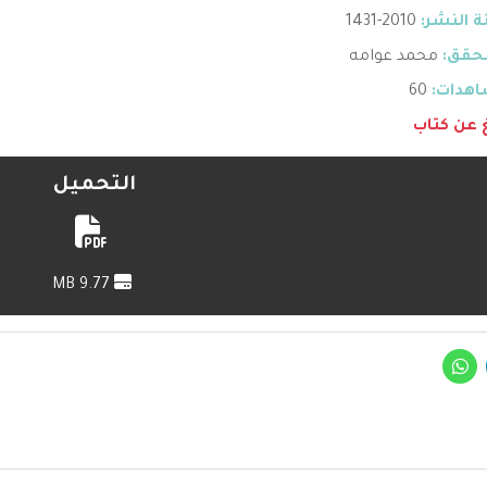
 النشر:
2010-1431
حقق:
محمد عوامه
هدات:
60
غ عن كتاب
التحميل
9.77 MB