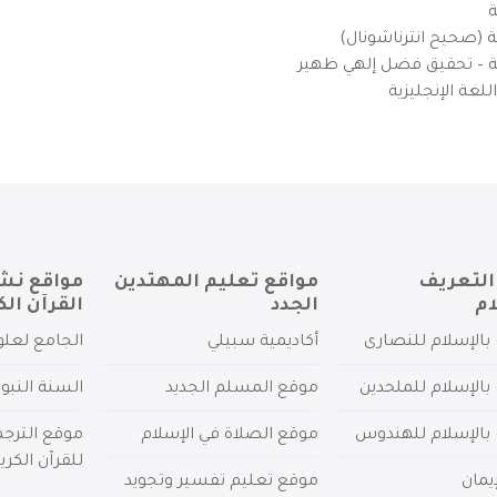
ة
ية (صحيح انترناشونال)
يزية – تحقيق فضل إلهي ظهير
لغة الإنجليزية
التعريف
مواقع تعليم المهتدين
مواقع نش
ام
الجدد
القرآن الك
بالإسلام للنصارى
أكاديمية سبيلي
الجامع لعلو
بالإسلام للملحدين
موقع المسلم الجديد
السنة النبو
 بالإسلام للهندوس
موقع الصلاة في الإسلام
موقع الترج
للقرآن الكري
يمان
موقع تعليم تفسير وتجويد