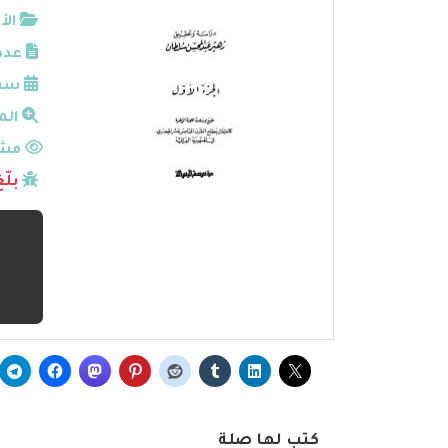
الأ
عدد
سنة
الم
مشا
بلّ
كتب لها صلة