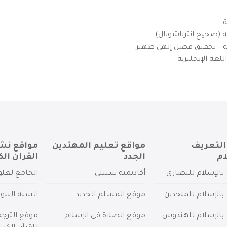
ة
ية (صحيح انترناشونال)
يزية – تحقيق فضل إلهي ظهير
لغة الإنجليزية
التعريف
مواقع تعليم المهتدين
مواقع نش
ام
الجدد
القرآن الك
بالإسلام للنصارى
أكاديمية سبيلي
الجامع لعلو
بالإسلام للملحدين
موقع المسلم الجديد
السنة النبو
 بالإسلام للهندوس
موقع الصلاة في الإسلام
موقع الترج