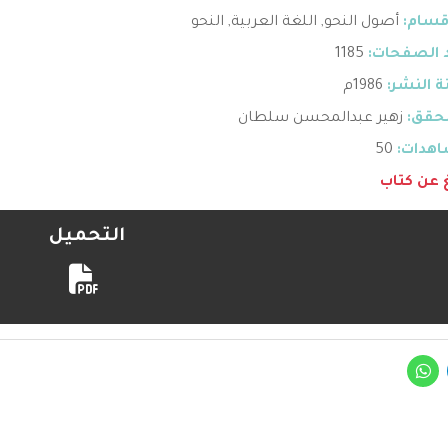
قسام:
أصول النحو
,
اللغة العربية
,
النحو
 الصفحات:
1185
 النشر:
1986م
حقق:
زهير عبدالمحسن سلطان
هدات:
50
غ عن كتاب
التحميل