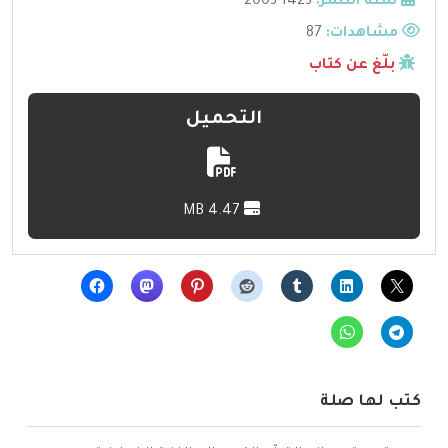
سنة النشر:
1423-2003
مشاهدات:
87
بلّغ عن كتاب
التحميل
4.47 MB
كتب لها صلة