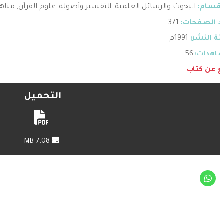
قسام:
البحوث والرسائل العلمية
,
التفسير وأصوله
,
علوم القرآن
,
مناه
 الصفحات:
371
 النشر:
1991م
هدات:
56
غ عن كتاب
التحميل
7.08 MB