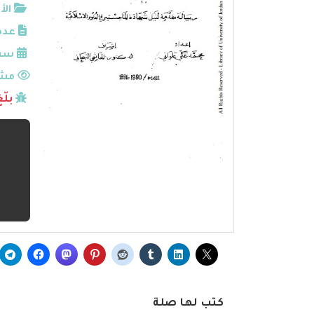
الأ
عدد
سنة
مشا
بلّ
كتب لها صلة