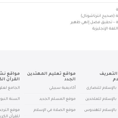
ة
ية (صحيح انترناشونال)
يزية – تحقيق فضل إلهي ظهير
لغة الإنجليزية
التعريف
مواقع تعليم المهتدين
مواقع نش
ام
الجدد
القرآن الك
بالإسلام للنصارى
أكاديمية سبيلي
الجامع لعلو
بالإسلام للملحدين
موقع المسلم الجديد
السنة النبو
 بالإسلام للهندوس
موقع الصلاة في الإسلام
موقع الترج
للقرآن الكري