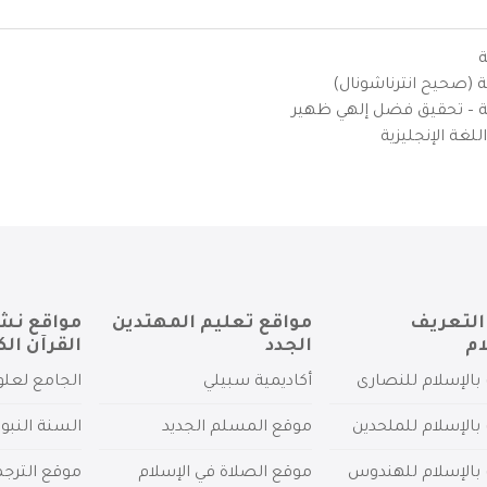
ة
ية (صحيح انترناشونال)
يزية – تحقيق فضل إلهي ظهير
لغة الإنجليزية
التعريف
مواقع تعليم المهتدين
مواقع نش
ام
الجدد
القرآن الك
بالإسلام للنصارى
أكاديمية سبيلي
الجامع لعلو
بالإسلام للملحدين
موقع المسلم الجديد
السنة النبو
 بالإسلام للهندوس
موقع الصلاة في الإسلام
موقع الترج