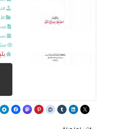
الم
الن
الأ
عدد
سنة
مشا
بلّ