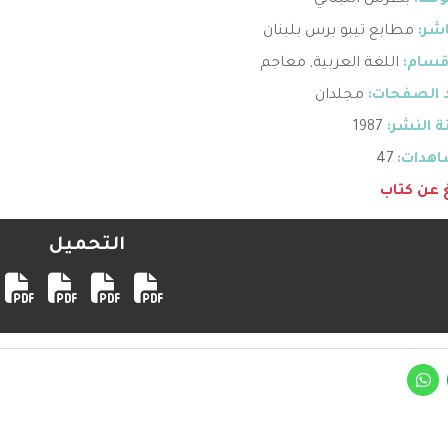
ؤلف:
بطرس اللبناني
اشر:
مطابع تيبو برس بلبنان
قسام:
اللغة العربية
,
معاجم
 الصفحات:
مجلدان
 النشر:
1987
هدات:
47
غ عن كتاب
التحميل