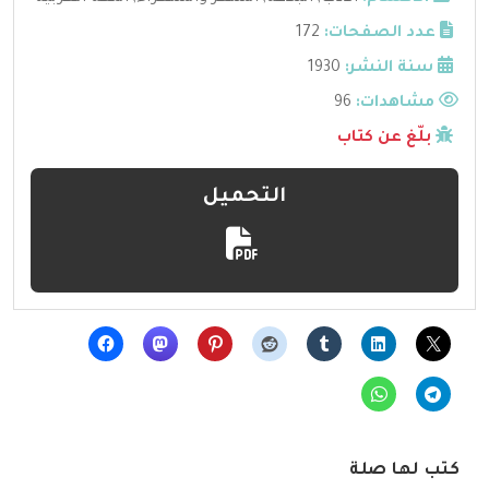
عدد الصفحات:
172
سنة النشر:
1930
مشاهدات:
96
بلّغ عن كتاب
التحميل
كتب لها صلة