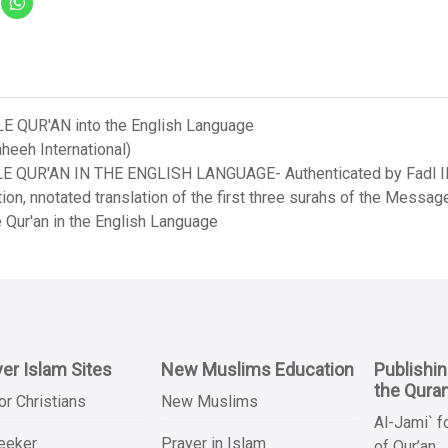
LE QUR'AN into the English Language
heeh International)
LE QUR'AN IN THE ENGLISH LANGUAGE- Authenticated by Fadl Ila
on, nnotated translation of the first three surahs of the Messag
 Qur'an in the English Language
er Islam Sites
New Muslims Education
Publishi
the Qura
or Christians
New Muslims
Al-Jami` f
Seeker
Prayer in Islam
of Qur’an