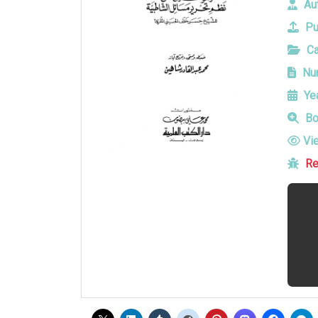
Aut
Pu
Ca
Num
Yea
Bo
Vi
Re