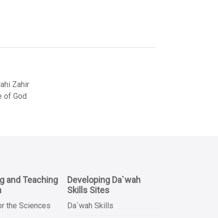
hi Zahir
e of God
ng and Teaching
Developing Da`wah
n
Skills Sites
or the Sciences
Da`wah Skills