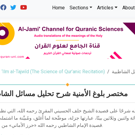
Home
Sections
Articles
About
‘Ilm al-Tajwīd (The Science of Qur’anic Recitation)
ل الشاطبية
مختصر بلوغ الأمنية شرح تحليل مسائل الشاط
الله شرحًا على قصيدة الشيخ خلف الحسيني المقرئ رحمه الله، التي نظم
نين وثلاثين بيتًا، عبارتها جزلة، موضِّحة لما أُغلق، ومُبيِّنة ما اشتمل
قصيدة الإمام الشاطبي رحمه الله «حرز الأماني» من مسائل.