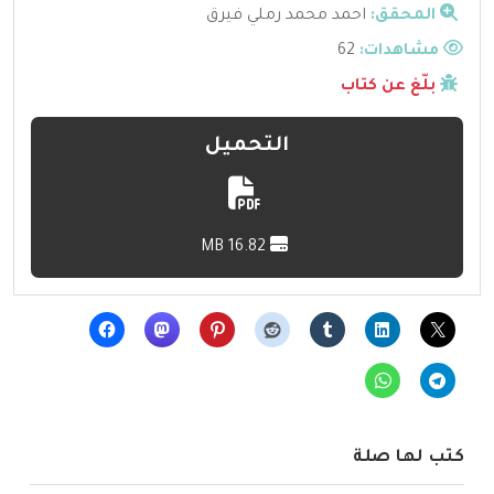
المحقق:
احمد محمد رملي فيرق
مشاهدات:
62
بلّغ عن كتاب
التحميل
16.82 MB
كتب لها صلة