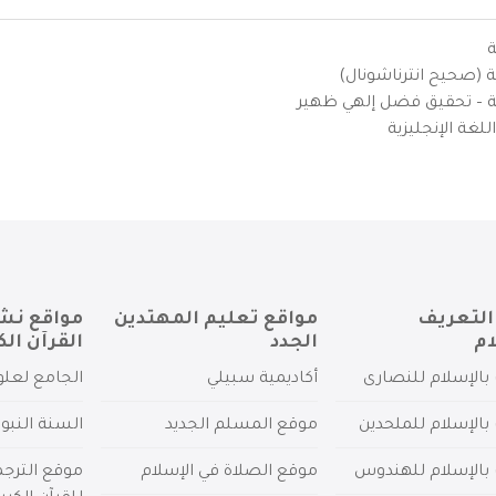
ة
ية (صحيح انترناشونال)
يزية – تحقيق فضل إلهي ظهير
لغة الإنجليزية
التعريف
مواقع تعليم المهتدين
مواقع نش
ام
الجدد
القرآن الك
بالإسلام للنصارى
أكاديمية سبيلي
الجامع لعلو
بالإسلام للملحدين
موقع المسلم الجديد
السنة النبو
 بالإسلام للهندوس
موقع الصلاة في الإسلام
موقع الترج