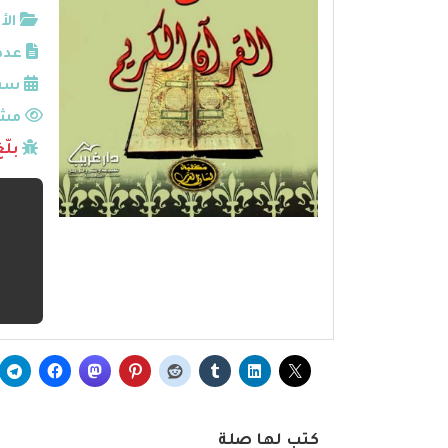
الأ
عدد
سنة
مشا
بلّ
كتب لها صلة