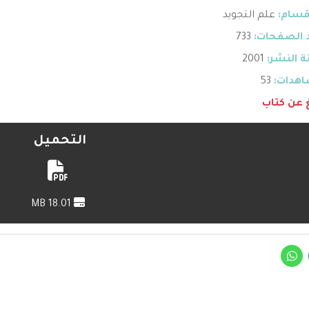
قسام:
علم التجويد
 الصفحات:
733
 النشر:
2001
هدات:
53
غ عن كتاب
التحميل
18.01 MB