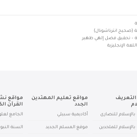
ة
ية (صحيح انترناشونال)
يزية – تحقيق فضل إلهي ظهير
لغة الإنجليزية
التعريف
مواقع تعليم المهتدين
مواقع نش
ام
الجدد
القرآن الك
بالإسلام للنصارى
أكاديمية سبيلي
الجامع لعلو
بالإسلام للملحدين
موقع المسلم الجديد
السنة النبو