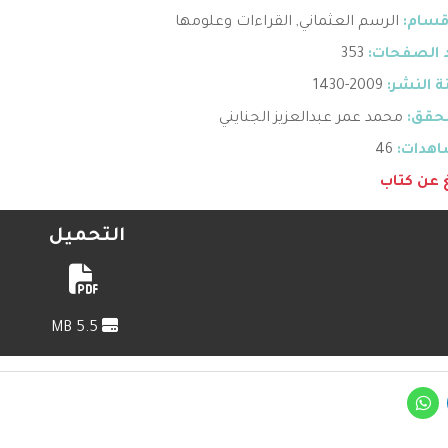
قسام:
الرسم العثماني
,
القراءات وعلومها
 الصفحات:
353
 النشر:
2009-1430
حقق:
محمد عمر عبدالعزيز الجنايني
هدات:
46
غ عن كتاب
التحميل
5.5 MB