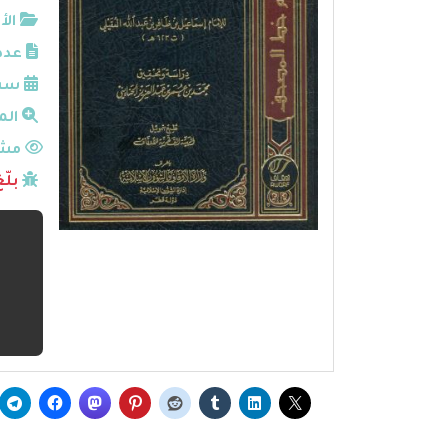
الأ
عدد
سنة
الم
مشا
بلّ