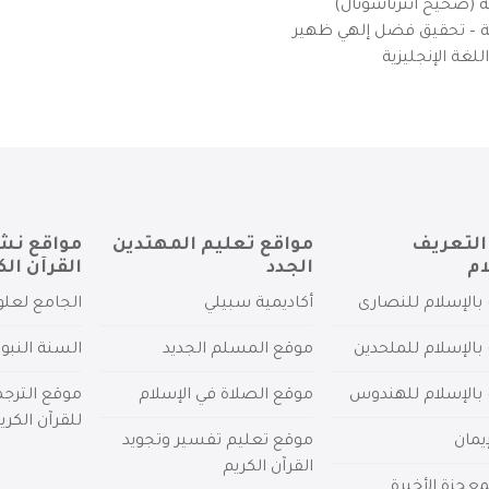
ية (صحيح انترناشونال)
يزية – تحقيق فضل إلهي ظهير
لغة الإنجليزية
التعريف
مواقع تعليم المهتدين
مواقع نش
ام
الجدد
القرآن الك
بالإسلام للنصارى
أكاديمية سبيلي
الجامع لعلو
بالإسلام للملحدين
موقع المسلم الجديد
السنة النبو
 بالإسلام للهندوس
موقع الصلاة في الإسلام
موقع الترج
للقرآن الكري
يمان
موقع تعليم تفسير وتجويد
القرآن الكريم
عجزة الأخيرة