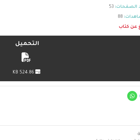
 الصفحات:
53
هدات:
88
غ عن كتاب
التحميل
524.86 KB
ة