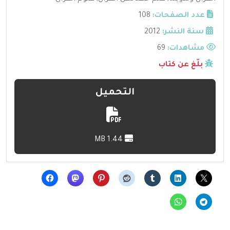
عدد الصفحات:
108
سنة النشر:
2012
مشاهدات:
69
بلّغ عن كتاب
التحميل
1.44 MB