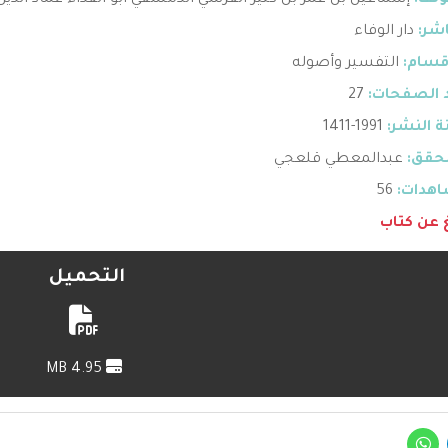
ؤلف:
إسماعيل بن عمر بن كثير القرشي الدمشقي أبو الفداء عماد الدين
اشر:
دار الوفاء
قسام:
التفسير وأصوله
 الصفحات:
27
 النشر:
1991-1411
حقق:
عبدالمعطي قلعجي
هدات:
56
غ عن كتاب
التحميل
4.95 MB