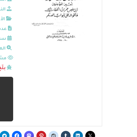
الم
الن
الأ
عدد
سنة
الم
مشا
بلّ