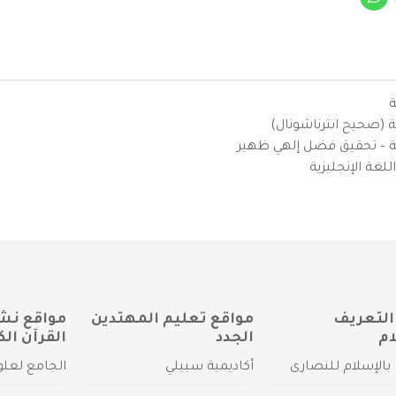
ة
ية (صحيح انترناشونال)
يزية – تحقيق فضل إلهي ظهير
لغة الإنجليزية
التعريف
مواقع تعليم المهتدين
مواقع نش
ام
الجدد
القرآن الك
بالإسلام للنصارى
أكاديمية سبيلي
الجامع لعلو