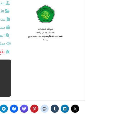
الن
الأ
عدد
سنة
الم
مشا
بلّ