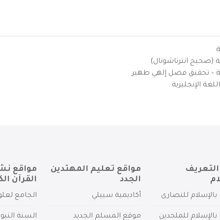
ة
ية (صحيح انترناشونال)
يزية – تحقيق فضل إلهي ظهير
لغة الإنجليزية
التعريف
مواقع تعليم المهتدين
مواقع نش
ام
الجدد
القرآن الك
بالإسلام للنصارى
أكاديمية سبيلي
الجامع لعلو
بالإسلام للملحدين
موقع المسلم الجديد
السنة النبو