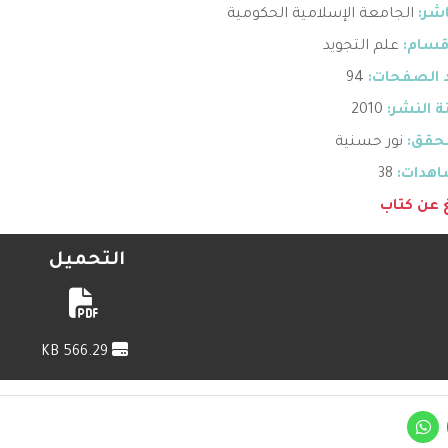
اشر:
الجامعة الإسلامية الحكومية
قسام:
علم التجويد
 الصفحات:
94
 النشر:
2010
حقق:
نور حسنية
هدات:
38
غ عن كتاب
التحميل
566.29 KB