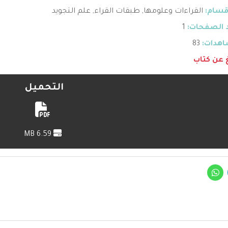
قسام:
القراءات وعلومها
,
طبقات القراء
,
علم التجويد
 الصفحات:
1
هدات:
83
غ عن كتاب
التحميل
6.59 MB