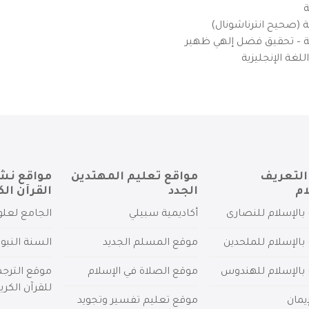
ة
ية (صحيح انترناشونال)
يزية – تحقيق فضل إلهي ظهير
لغة الإنجليزية
التعريف
مواقع تعليم المهتدين
مواقع نش
ام
الجدد
القرآن الك
بالإسلام للنصارى
أكاديمية سبيلي
الجامع لعلو
بالإسلام للملحدين
موقع المسلم الجديد
السنة النبو
 بالإسلام للهندوس
موقع الصلاة في الإسلام
موقع الترج
للقرآن الكري
يمان
موقع تعليم تفسير وتجويد