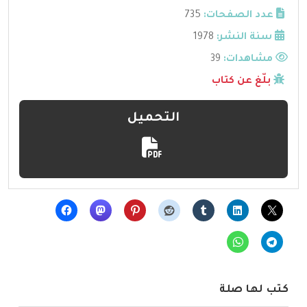
عدد الصفحات:
735
سنة النشر:
1978
مشاهدات:
39
بلّغ عن كتاب
التحميل
كتب لها صلة