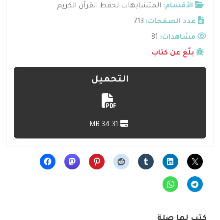
الأقسام:
المتشابهات لحفظ القرآن الكريم
عدد الصفحات:
713
مشاهدات:
81
بلّغ عن كتاب
التحميل
34.31 MB
كتب لها صلة