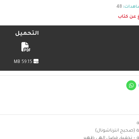
هدات:
48
غ عن كتاب
التحميل
59.15 MB
ة
ية (صحيح انترناشونال)
يزية – تحقيق فضل إلهي ظهير