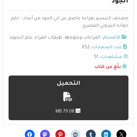
الجود
مصحف التيسير بقراءة عاصم عن ابي الجود من أعداد - حازم
حماده البردوني المصري
الأقسام:
القراءات وعلومها
,
طبقات القراء
,
علم التجويد
عدد الصفحات:
652
مشاهدات:
51
بلّغ عن كتاب
التحميل
79.08 MB