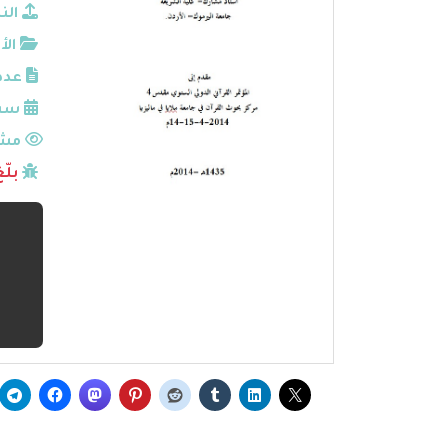
الن
الأ
عدد
سنة
مشا
بلّ