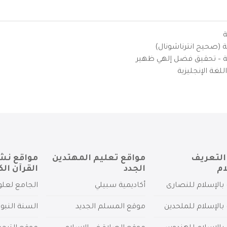
ة
ية (صحيح انترناشونال)
يزية – تحقيق فضل إلهي ظهير
لغة الإنجليزية
التعريف
مواقع تعليم المهتدين
مواقع نش
ام
الجدد
القرآن الك
بالإسلام للنصارى
أكاديمية سبيلي
الجامع لعلو
بالإسلام للملحدين
موقع المسلم الجديد
السنة النبو