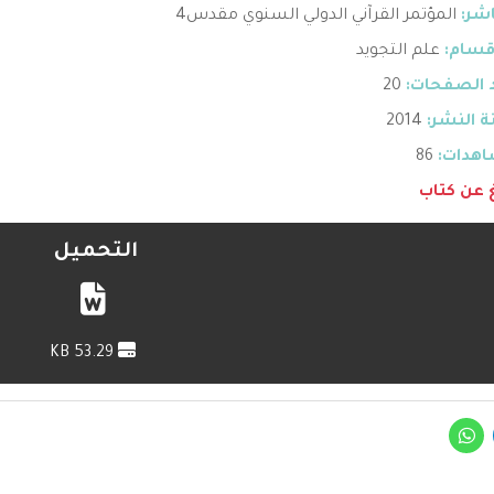
اشر:
المؤتمر القرآني الدولي السنوي مقدس4
قسام:
علم التجويد
 الصفحات:
20
 النشر:
2014
هدات:
86
غ عن كتاب
التحميل
53.29 KB