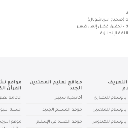
ة
ية (صحيح انترناشونال)
يزية – تحقيق فضل إلهي ظهير
لغة الإنجليزية
التعريف
مواقع تعليم المهتدين
مواقع نش
ام
الجدد
القرآن الك
بالإسلام للنصارى
أكاديمية سبيلي
الجامع لعلو
بالإسلام للملحدين
موقع المسلم الجديد
السنة النبو
 بالإسلام للهندوس
موقع الصلاة في الإسلام
موقع الترج