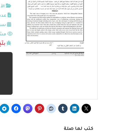
الأ
عدد
سنة
مشا
بلّ
كتب لها صلة