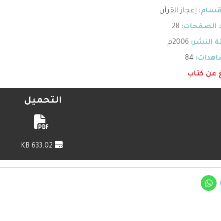
قسام:
إعجاز القرآن
 الصفحات:
28
 النشر:
2006م
هدات:
84
غ عن كتاب
التحميل
633.02 KB