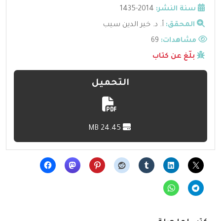
سنة النشر:
2014-1435
المحقق:
أ. د. خير الدين سيب
مشاهدات:
69
بلّغ عن كتاب
التحميل
24.45 MB