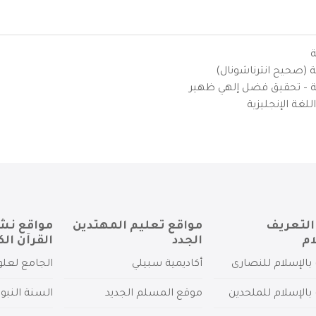
ة
ية (صحيح انترناشونال)
يزية – تحقيق فضل إلهي ظهير
لغة الإنجليزية
التعريف
مواقع تعليم المهتدين
مواقع نش
ام
الجدد
القرآن الك
بالإسلام للنصارى
أكاديمية سبيلي
الجامع لعلو
بالإسلام للملحدين
موقع المسلم الجديد
السنة النبو