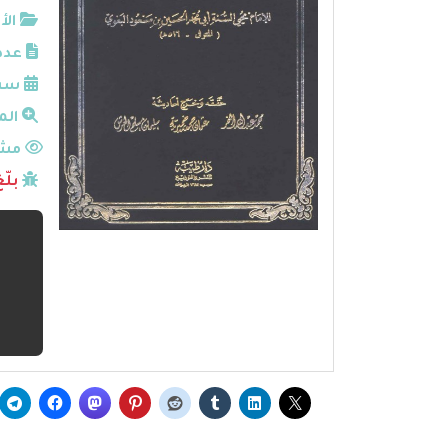
الأ
عدد
سنة
الم
مشا
بلّ