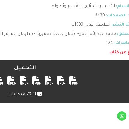
قسام:
التفسير بالمأثور
,
التفسير وأصوله
 الصفحات:
3430
 النشر:
الطبعة الأولى 1989م
حقق:
محمد عبد الله النمر - عثمان جمعة ضميرية - سليمان مسلم ا
هدات:
124
غ عن كتاب
التحميل
79.91 ميجا بايت