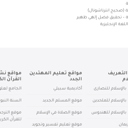
ة
ية (صحيح انترناشونال)
يزية – تحقيق فضل إلهي ظهير
لغة الإنجليزية
التعريف
مواقع تعليم المهتدين
مواقع نش
ام
الجدد
القرآن الك
بالإسلام للنصارى
أكاديمية سبيلي
الجامع لعلو
بالإسلام للملحدين
موقع المسلم الجديد
السنة النبو
 بالإسلام للهندوس
موقع الصلاة في الإسلام
موقع الترج
للقرآن الكري
يمان
موقع تعليم تفسير وتجويد