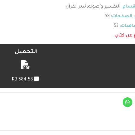
قسام:
التفسير وأصوله
,
تدبر القرآن
 الصفحات:
58
هدات:
53
غ عن كتاب
التحميل
584.58 KB