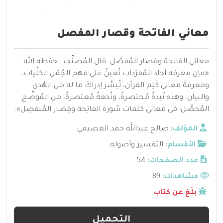
معاني الفاتحة وقصار المفصل
معاني الفاتحة وقصار المُفصَّل: قال المُصنِّف - حفظه الله -:
«فإن معرفة آحاد المُفرَدات تُعينُ على فهم الجُمَل الكلِّيات،
ومعرفةَ معاني كَلِم القرآن، تُيسِّر إدراكَ ما له من الهُدى
والبيان. وهذه نُبذةٌ مُختصرةٌ، وتُحفةٌ مُعتصرةٌ، من المُوضِّح
المُحصَّل؛ في معاني كلمات سُورة الفاتِحة وقِصار المُنفصِل».
المؤلف:
صالح عبدالله حمد العصيمي
الأقسام:
التفسير وأصوله
عدد الصفحات:
54
مشاهدات:
89
بلّغ عن كتاب
التحميل