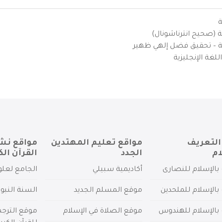
ة
ية (صحيح انترناشونال)
يزية – تحقيق فضل إلهي ظهير
لغة الإنجليزية
التعريف
مواقع تعليم المهتدين
مواقع نش
ام
الجدد
القرآن الك
بالإسلام للنصارى
أكاديمية سبيلي
الجامع لعلو
بالإسلام للملحدين
موقع المسلم الجديد
السنة النبو
 بالإسلام للهندوس
موقع الصلاة في الإسلام
موقع الترج