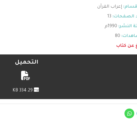
قسام:
إعراب القرآن
 الصفحات:
13
 النشر:
1990م
هدات:
80
غ عن كتاب
التحميل
334.29 KB