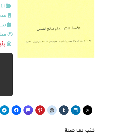
الأ
عدد
سنة
مشا
بلّ
كتب لها صلة