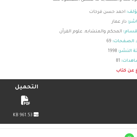
د منه والمتشابه ما غمض المقصود منه
ؤلف:
احمد حسن فرحات
اشر:
دار عمار
قسام:
المحكم والمتشابه
,
علوم القرآن
 الصفحات:
69
 النشر:
1998
هدات:
81
غ عن كتاب
التحميل
961.53 KB