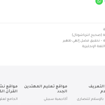
ة
ية (صحيح انترناشونال)
يزية – تحقيق فضل إلهي ظهير
لغة الإنجليزية
التعريف
مواقع تعليم المهتدين
مواقع نش
ام
الجدد
القرآن الك
بالإسلام للنصارى
أكاديمية سبيلي
الجامع لعلو