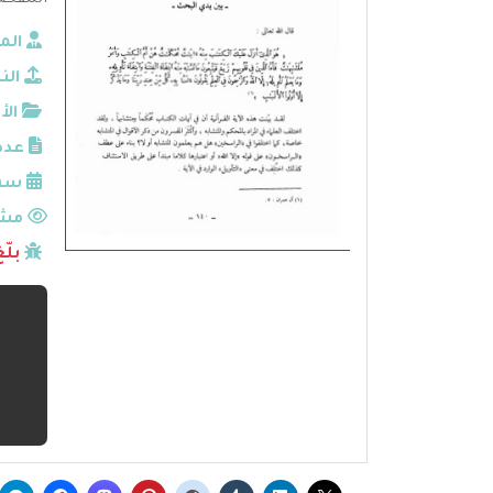
المقصو
الم
الن
الأ
عدد
سنة
مشا
بلّ